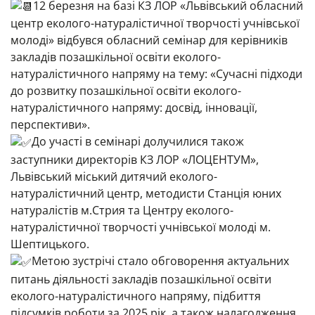
12 березня на базі КЗ ЛОР «Львівський обласний
центр еколого-натуралістичної творчості учнівської
молоді» відбувся обласний семінар для керівників
закладів позашкільної освіти еколого-
натуралістичного напряму на тему: «Сучасні підходи
до розвитку позашкільної освіти еколого-
натуралістичного напряму: досвід, інновації,
перспективи».
До участі в семінарі долучилися також
заступники директорів КЗ ЛОР «ЛОЦЕНТУМ»,
Львівський міський дитячий еколого-
натуралістичний центр
, методисти
Станція юних
натуралістів м.Стрия
та Центру еколого-
натуралістичної творчості учнівської молоді м.
Шептицького.
Метою зустрічі стало обговорення актуальних
питань діяльності закладів позашкільної освіти
еколого-натуралістичного напряму, підбиття
підсумків роботи за 2025 рік, а також налагодження