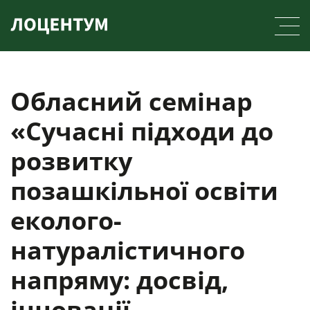
Skip
to
content
Обласний семінар
«Сучасні підходи до
розвитку
позашкільної освіти
еколого-
натуралістичного
напряму: досвід,
інновації,