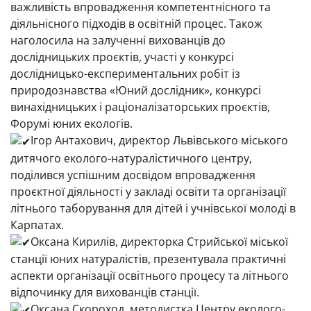
важливість впровадження компетентнісного та
діяльнісного підходів в освітній процес. Також
наголосила на залученні вихованців до
дослідницьких проєктів, участі у конкурсі
дослідницько-експериментальних робіт із
природознавства «Юний дослідник», конкурсі
винахідницьких і раціоналізаторських проєктів,
Форумі юних екологів.
Ігор Антахович, директор Львівського міського
дитячого еколого-натуралістичного центру,
поділився успішним досвідом впровадження
проєктної діяльності у закладі освіти та організації
літнього таборування для дітей і учнівської молоді в
Карпатах.
Оксана Кирилів, директорка Стрийської міської
станції юних натуралістів, презентувала практичні
аспекти організації освітнього процесу та літнього
відпочинку для вихованців станції.
Оксана Скороход, методистка Центру еколого-