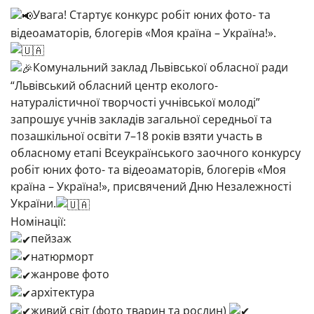
Увага! Стартує конкурс робіт юних фото- та
відеоаматорів, блогерів «Моя країна – Україна!».
Комунальний заклад Львівської обласної ради
“Львівський обласний центр еколого-
натуралістичної творчості учнівської молоді”
запрошує учнів закладів загальної середньої та
позашкільної освіти 7–18 років взяти участь в
обласному етапі Всеукраїнського заочного конкурсу
робіт юних фото- та відеоаматорів, блогерів «Моя
країна – Україна!», присвячений Дню Незалежності
України.
Номінації:
пейзаж
натюрморт
жанрове фото
архітектура
живий світ (фото тварин та рослин)