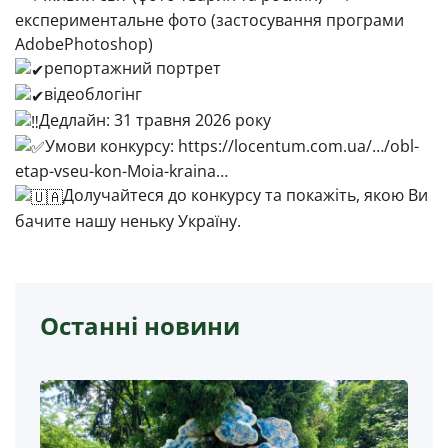
експериментальне фото (застосування програми
АdobePhotoshop)
репортажний портрет
відеоблогінг
Дедлайн: 31 травня 2026 року
Умови конкурсу:
https://locentum.com.ua/…/obl-
etap-vseu-kon-Moia-kraina…
Долучайтеся до конкурсу та покажіть, якою Ви
бачите нашу неньку Україну.
Останні новини