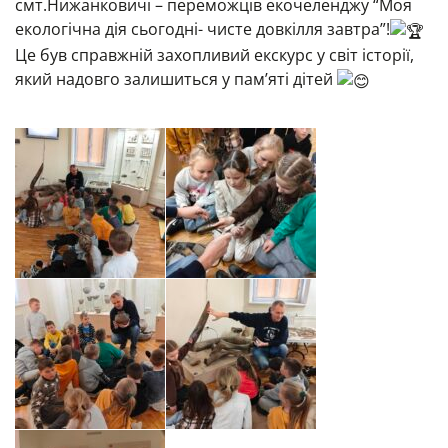
смт.Нижанковичі – переможців екочеленджу “Моя
екологічна дія сьогодні- чисте довкілля завтра”!
Це був справжній захопливий екскурс у світ історії,
який надовго залишиться у пам’яті дітей