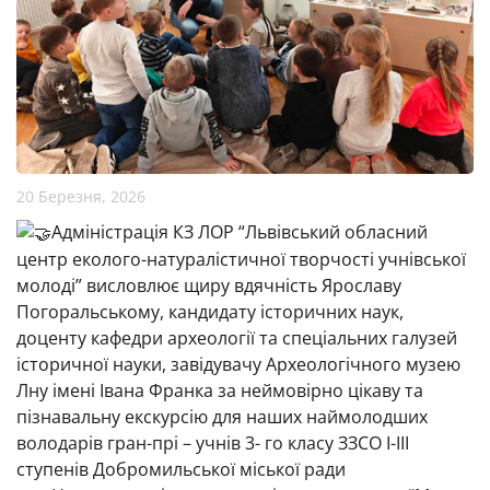
20 Березня, 2026
Адміністрація КЗ ЛОР “Львівський обласний
центр еколого-натуралістичної творчості учнівської
молоді” висловлює щиру вдячність
Ярославу
Погоральському
, кандидату історичних наук,
доценту кафедри археології та спеціальних галузей
історичної науки, завідувачу Археологічного музею
Лну імені Івана Франка
за неймовірно цікаву та
пізнавальну екскурсію для наших наймолодших
володарів гран-прі – учнів 3- го класу ЗЗСО І-ІІІ
ступенів Добромильської міської ради