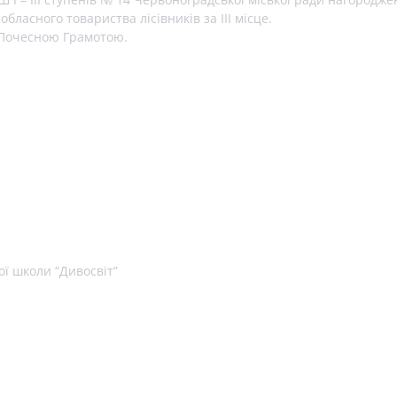
бласного товариства лісівників за ІІІ місце.
 Почесною Грамотою.
ої школи “Дивосвіт”