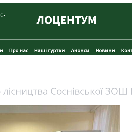
О-
ти
Про нас
Наші гуртки
Анонси
Новини
Кон
лісництва Соснівської ЗОШ І 