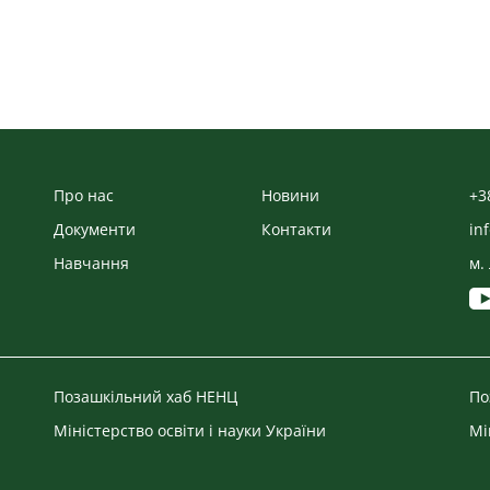
Про нас
Новини
+3
Документи
Контакти
in
Навчання
м.
Позашкільний хаб НЕНЦ
По
Міністерство освіти і науки України
Мі