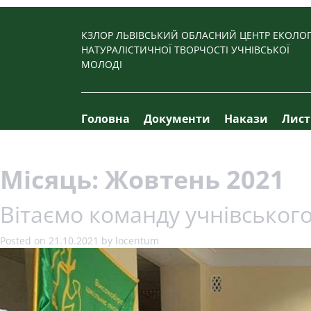
Skip
to
КЗЛОР ЛЬВІВСЬКИЙ ОБЛАСНИЙ ЦЕНТР ЕКОЛОГ
content
НАТУРАЛІСТИЧНОЇ ТВОРЧОСТІ УЧНІВСЬКОЇ
МОЛОДІ
Головна
Документи
Накази
Лис
Місяць:
Жовтень 2021
Вітаємо команду учнівського 
Posted on
21.10.2021
by
locentum