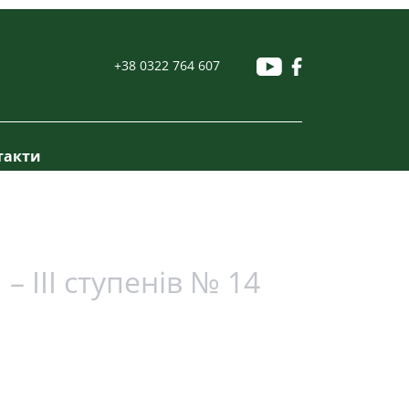
+38 0322 764 607
такти
– ІІІ ступенів № 14