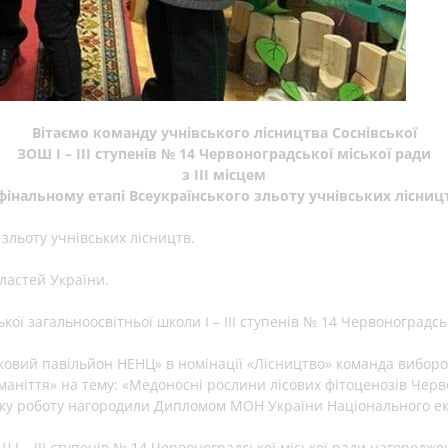
Вітаємо команду учнівського лісництва Соснівської
ЗОШ І – ІІІ ступенів № 14 Червоноградської міської ради
з ІІІ місцем
фінальному етапі Всеукраїнського зльоту учнівських лісниц
 зльоту учнівських лісництв.
бластей України.
ї загальноосвітньої школи І – ІІІ ступенів № 14 Червоноградськ
ковий павільйон НЕНЦ» в номінації «Лісництво» команда виборол
номаніття» на тему: «Медоносні рослини лісових фітоценозів Чер
ку роботу нагородили Дипломом МОН України Національного еколо
ОШ І – ІІІ ступенів № 14 Червоноградської міської ради нагоро