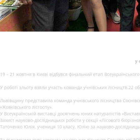
у 
19 – 21 жовтня в Києві відбувся фінальний етап Всеукраїнського
У роботі зльоту взяли участь команди учнівських лісництв 22 о
Львівщину представила команда учнівського лісництва Соснівсько
«Жовківського лісгоспу».
У Всеукраїнській виставці досягнень юних натуралістів «Вистав
Захист науково-дослідницької роботи у секції «Лісового біоріз
Таточенко Юлія, учениця 10 класу. Юлію за науково-дослідниць
За підсумками журі команда учнівських лісництв Соснівської З