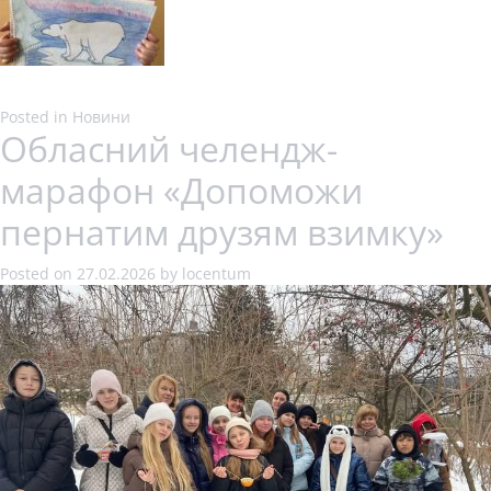
Posted in
Новини
Обласний челендж-
марафон «Допоможи
пернатим друзям взимку»
Posted on
27.02.2026
by
locentum