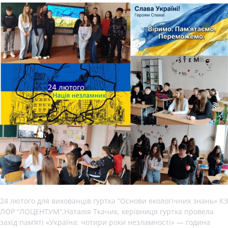
24 лютого для вихованців гуртка “Основи екологічних знань» КЗ
ЛОР “ЛОЦЕНТУМ”,Наталія Ткачик, керівниця гуртка провела
захід пам’яті «Україна: чотири роки незламності» — година