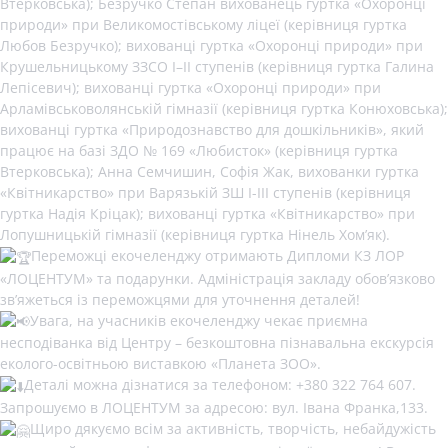
Втерковська); Безручко Степан вихованець гуртка «Охоронці
природи» при Великомостівському ліцеї (керівниця гуртка
Любов Безручко); вихованці гуртка «Охоронці природи» при
Крушельницькому ЗЗСО І–ІІ ступенів (керівниця гуртка Галина
Лепісевич); вихованці гуртка «Охоронці природи» при
Арламівськоволянській гімназії (керівниця гуртка Конюховська);
вихованці гуртка «Природознавство для дошкільників», який
працює на базі ЗДО № 169 «Любисток» (керівниця гуртка
Втерковська); Анна Семчишин, Софія Жак, вихованки гуртка
«Квітникарство» при Варязькій ЗШ І-ІІІ ступенів (керівниця
гуртка Надія Кріцак); вихованці гуртка «Квітникарство» при
Лопушницькій гімназії (керівниця гуртка Нінель Хом’як).
Переможці екочеленджу отримають Дипломи КЗ ЛОР
«ЛОЦЕНТУМ» та подарунки. Адміністрація закладу обов’язково
зв’яжеться із переможцями для уточнення деталей!
Увага, на учасників екочеленджу чекає приємна
несподіванка від Центру – безкоштовна пізнавальна екскурсія
еколого-освітньою виставкою «Планета ЗОО».
Деталі можна дізнатися за телефоном: +380 322 764 607.
Запрошуємо в ЛОЦЕНТУМ за адресою: вул. Івана Франка,133.
Щиро дякуємо всім за активність, творчість, небайдужість