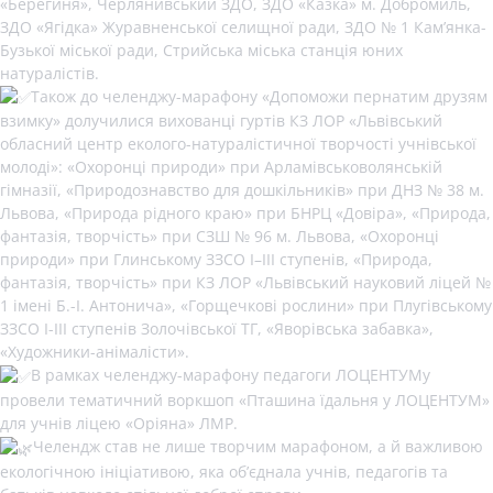
«Берегиня», Черлянивський ЗДО, ЗДО «Казка» м. Добромиль,
ЗДО «Ягідка» Журавненської селищної ради, ЗДО № 1 Кам’янка-
Бузької міської ради, Стрийська міська станція юних
натуралістів.
Також до челенджу-марафону «Допоможи пернатим друзям
взимку» долучилися вихованці гуртів КЗ ЛОР «Львівський
обласний центр еколого-натуралістичної творчості учнівської
молоді»: «Охоронці природи» при Арламівськоволянській
гімназії, «Природознавство для дошкільників» при ДНЗ № 38 м.
Львова, «Природа рідного краю» при БНРЦ «Довіра», «Природа,
фантазія, творчість» при СЗШ № 96 м. Львова, «Охоронці
природи» при Глинському ЗЗСО І–ІІІ ступенів, «Природа,
фантазія, творчість» при КЗ ЛОР «Львівський науковий ліцей №
1 імені Б.-І. Антонича», «Горщечкові рослини» при Плугівському
ЗЗСО І-ІІІ ступенів Золочівської ТГ, «Яворівська забавка»,
«Художники-анімалісти».
В рамках челенджу-марафону педагоги ЛОЦЕНТУМу
провели тематичний воркшоп «Пташина їдальня у ЛОЦЕНТУМ»
для учнів ліцею «Оріяна» ЛМР.
Челендж став не лише творчим марафоном, а й важливою
екологічною ініціативою, яка об’єднала учнів, педагогів та