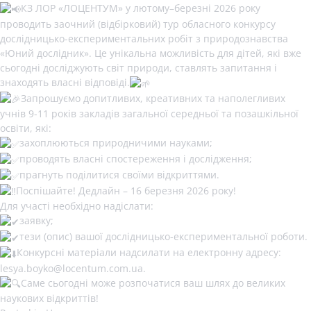
КЗ ЛОР «ЛОЦЕНТУМ» у лютому–березні 2026 року
проводить заочний (відбірковий) тур обласного конкурсу
дослідницько-експериментальних робіт з природознавства
«Юний дослідник». Це унікальна можливість для дітей, які вже
сьогодні досліджують світ природи, ставлять запитання і
знаходять власні відповіді.
Запрошуємо допитливих, креативних та наполегливих
учнів 9-11 років закладів загальної середньої та позашкільної
освіти, які:
захоплюються природничими науками;
проводять власні спостереження і дослідження;
прагнуть поділитися своїми відкриттями.
Поспішайте! Дедлайн – 16 березня 2026 року!
Для участі необхідно надіслати:
заявку;
тези (опис) вашої дослідницько-експериментальної роботи.
Конкурсні матеріали надсилати на електронну адресу:
lesya.boyko@locentum.com.ua.
Саме сьогодні може розпочатися ваш шлях до великих
наукових відкриттів!