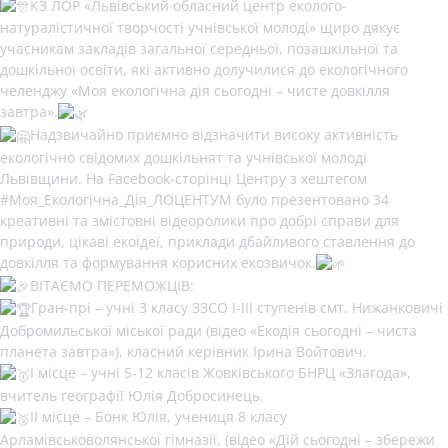
КЗ ЛОР «Львівський обласний центр еколого-
натуралістичної творчості учнівської молоді» щиро дякує
учасникам закладів загальної середньої, позашкільної та
дошкільної освіти, які активно долучилися до екологічного
челенджу «Моя екологічна дія сьогодні – чисте довкілля
завтра».
Надзвичайно приємно відзначити високу активність
екологічно свідомих дошкільнят та учнівської молоді
Львівщини. На Facebook-сторінці Центру з хештегом
#Моя_Екологічна_Дія_ЛОЦЕНТУМ
було презентовано 34
креативні та змістовні відеоролики про добрі справи для
природи, цікаві екоідеї, приклади дбайливого ставлення до
довкілля та формування корисних екозвичок.
ВІТАЄМО ПЕРЕМОЖЦІВ:
Гран-прі – учні 3 класу ЗЗСО І-ІІІ ступенів смт. Нижанковичі
Добромильської міської ради (відео «Екодія сьогодні – чиста
планета завтра»), класний керівник Ірина Войтович.
І місце – учні 5-12 класів Жовківського БНРЦ «Злагода»,
вчитель географії Юлія Добросинець.
ІІ місце – Бонк Юлія, учениця 8 класу
Арламівськоволянської гімназії, (відео «Дій сьогодні – збережи