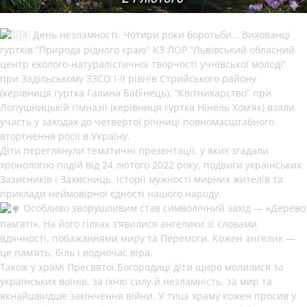
День незламності. Чотири роки боротьби… Вихованці
гуртків “Природа рідного краю” КЗ ЛОР “Львівський обласний
центр еколого-натуралістичної творчості учнівської молоді”
при Задільському ЗЗСО І-ІІ рівнів Стрийського району
(керівниця гуртка Галина Бабінець), “Квітникарство” при
Лопушницькій гімназії (керівниця гуртка Нінель Хом’як) взяли
участь у заходах до четвертої річниці повномасштабного
вторгнення росії в Україну.
Діти переглянули тематичні презентації, у яких згадали
хронологію подій від 24 лютого 2022 року, подвиги українських
Захисників і Захисниць, історії мужності мирних жителів та
приклади неймовірної єдності нашого народу.
Особливо зворушливим став символічний захід — «Дерево
пам’яті». На його гілках з’явилися ангелики зі словами
вдячності, побажаннями миру та Перемоги. Кожен ангелик —
це пам’ять, біль і водночас віра.
Також у храмі Пресвятої Богородиці діти щиро молилися за
українських воїнів, за їхню силу й незламність, за мир та
якнайшвидше закінчення війни. У тиші храму кожен просив у