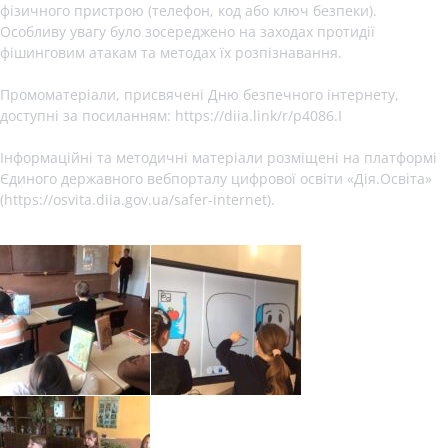
фізичного пристрою (телефон, код або ключ безпеки).
Особливу увагу було зосереджено на заходах протидії
фішинговим атакам та методах їх розпізнавання.
Промоматеріали, присвячені Дню безпечного інтернету,
доступні за посиланням: https://diia.link/r/p4086.І
Інформаційні та методичні матеріали розміщені на платформі
Єдиного державного вебпорталу цифрової освіти «Дія.Освіта»
(https://osvita.diia.gov.ua/safer-internet).