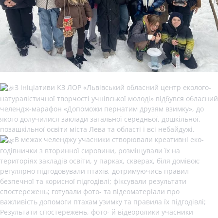
З ініціативи КЗ ЛОР «Львівський обласний центр еколого-
натуралістичної творчості учнівської молоді» відбувся обласний
челендж-марафон «Допоможи пернатим друзям взимку», до
якого долучилися заклади загальної середньої, дошкільної,
позашкільної освіти міста Лева та області і всі небайдужі.
В межах челенджу учасники створювали креативні еко-
годівнички з вторинної сировини, розміщували їх на
територіях закладів освіти, у парках, скверах, біля домівок;
регулярно підгодовували птахів, дотримуючись правил
безпечної та корисної підгодівлі; фіксували результати
спостережень; готували фото- та відеоматеріали про
важливість допомоги птахам узимку та правила їх підгодівлі;
Результати спостережень, фото- й відеоролики учасники