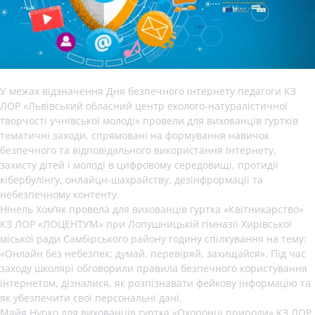
У межах відзначення Дня безпечного інтернету педагоги КЗ
ЛОР «Львівський обласний центр еколого-натуралістичної
творчості учнівської молоді» провели для вихованців гуртків
тематичні заходи, спрямовані на формування навичок
безпечного та відповідального використання Інтернету,
захисту дітей і молоді в цифровому середовищі, протидії
кібербулінгу, онлайцн-шахрайству, дезінфрормації та
небезпечному контенту.
Нінель Хом’як провела для вихованців гуртка «Квітникарство»
КЗ ЛОР «ЛОЦЕНТУМ» при Лопушницькій гімназії Хирівської
міської ради Самбірського району годину спілкування на тему:
«Онлайн без небезпек: думай, перевіряй, захищайся». Під час
заходу школярі обговорили правила безпечного користування
інтернетом, дізналися, як розпізнавати фейкову інформацію та
як убезпечити свої персональні дані.
Майя Нурко для вихованців гуртка «Охоронці природи» КЗ ЛОР