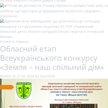
батьків навколо спільної доброї справи.
Разом ми допомогли птахам пережити холодну пору року та
зробили ще один крок до формування екологічно свідомого
покоління.
Дякуємо всім небайдужим, що долучилися до челенджу-
марафону та підтримали ініціативу КЗ ЛОР «Львівський
обласний центр еколого-натуралістичної творчості учнівської
молоді».
Posted in
Новини
Обласний етап
Всеукраїнського конкурсу
«Земля – наш спільний дім»
Posted on
27.02.2026
by
locentum