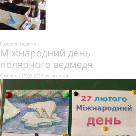
Posted in
Новини
Міжнародний день
полярного ведмедя
Posted on
27.02.2026
by
locentum