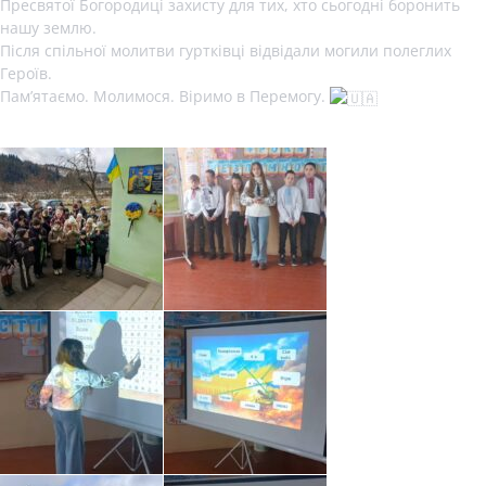
Пресвятої Богородиці захисту для тих, хто сьогодні боронить
нашу землю.
Після спільної молитви гуртківці відвідали могили полеглих
Героїв.
Пам’ятаємо. Молимося. Віримо в Перемогу.