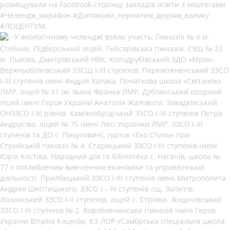
розміщували на Facebook-сторінці закладів освіти з хештегами
#Челендж_марафон
#Допоможи_пернатим_друзям_взимку
#ЛОЦЕНТУМ
.
У екологічному челенджі взяли участь: Гімназія № 6 м.
Стебник, Підберізький ліцей, Тейсарівська гімназія, СЗШ № 22
м. Львова, Дмитрівський НВК, Колодрубівський ЗДО «Мрія»,
Верхньобілківський ЗЗСЩ І-ІІІ ступенів, Переможненський ЗЗСО
І-ІІІ ступенів імені Андрія Халака, Початкова школа «Світанок»
ЛМР, ліцей № 51 ім. Івана Франка ЛМР, Дублянський опорний
ліцей імені Героя України Анатолія Жаловаги, Завадківський
ОНЗЗСО І-ІІІ рівнів, Кам’янобрідський ЗЗСО І-ІІІ ступенів Петра
Андрусіва, ліцей № 75 імені Лесі Українки ЛМР, ЗЗСО І-ІІІ
ступенів та ДО с. Пикуловичі, гурток «Еко Стиль» при
Стрийській гімназії № 4, Старицький ЗЗСО І-ІІІ ступенів імені
Юрія Костіва, Народний дім та бібліотека с. Нагачів, школа №
77 з поглибленим вивченням економіки та управлінської
діяльності, Прилбицький ЗЗСО І-ІІІ ступенів імені Митрополита
Андрея Шептицького, ЗЗСО І – ІІІ ступенів сщ. Запитів,
Лозинський ЗЗСО І-ІІ ступенів, ліцей с. Стрілки, Жидачівський
ЗЗСО І-ІІІ ступенів № 2, Вороблячинська гімназія імені Героя
України Віталія Коцюби, КЗ ЛОР «Самбрська спеціальна школа