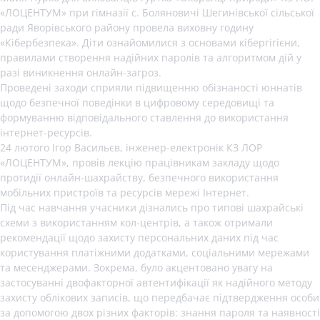
«ЛОЦЕНТУМ» при гімназії с. Боляновичі Шегинівської сільської
ради Яворівського району провела виховну годину
«Кібербезпека». Діти ознайомилися з основами кібергігієни,
правилами створення надійних паролів та алгоритмом дій у
разі виникнення онлайн-загроз.
Проведені заходи сприяли підвищенню обізнаності юннатів
щодо безпечної поведінки в цифровому середовищі та
формуванню відповідального ставлення до використання
інтернет-ресурсів.
24 лютого Ігор Васильєв, інженер-електронік КЗ ЛОР
«ЛОЦЕНТУМ», провів лекцію працівникам закладу щодо
протидії онлайн-шахрайству, безпечного використання
мобільних пристроїв та ресурсів мережі Інтернет.
Під час навчання учасники дізнались про типові шахрайські
схеми з використанням кол-центрів, а також отримали
рекомендації щодо захисту персональних даних під час
користування платіжними додатками, соціальними мережами
та месенджерами. Зокрема, було акцентовано увагу на
застосуванні двофакторної автентифікації як надійного методу
захисту облікових записів, що передбачає підтвердження особи
за допомогою двох різних факторів: знання пароля та наявності