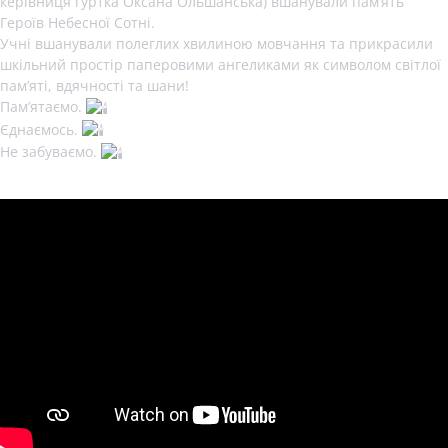
керівниця гуртка Оксана Ольшанська) вшанували памʼять
Героїв Небесної Сотні.
Учні вшанували полеглих хвилиною мовчання та прикрасили
шкільний простір паперовими ангеликами як символом світлої
памʼяті, вдячності та шани!
Памʼятаємо.
Єднаємось.
Не забуваємо.