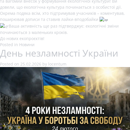
та вагомий внесок у формування екологічної культури! Ви
довели, що екологічна культура починається з особистої дії.
Окрема подяка всім, хто підтримував учасників – коментував,
поширював дописи та ставив лайки-вподобайки
Ваша активність ще раз підтверджує: екологічні зміни
починаються з маленьких кроків.
До нових екопроєктів!
Posted in
Новини
День незламності України
Posted on
25.02.2026
by
locentum