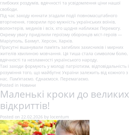
глибоких роздумів, вдячності та усвідомлення ціни нашої
свободи.
Під час заходу юннати згадали події повномасштабного
вторгнення, говорили про мужність українських воїнів,
волонтерів, медиків і всіх, хто щодня наближає Перемогу.
Окрему увагу приділили героїзму оборонців міст-героїв —
Маріуполь, Бахмут, Херсон, Харків.
Присутні вшанували пам’ять загиблих захисників і мирних
жителів хвилиною мовчання. Ця тиша стала символом болю,
вдячності та незламності українського народу.
Такі заходи формують у молоді патріотизм, відповідальність і
розуміння того, що майбутнє України залежить від кожного з
нас. Пам’ятаємо. Єднаємося. Перемагаємо.
Posted in
Новини
Маленькі кроки до великих
відкриттів!
Posted on
22.02.2026
by
locentum