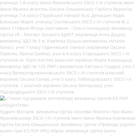
учениця 7-В класу Івано-Франківського ЗЗСО І–ІІІ ступенів імені
Івана Франка (вчитель Оксана Ольшанська); Горбата Вероніка,
учениця 7-А класу Стрийської гімназії № 4; Дячишин Надія,
Білінська Марія, учениці Сколівського ЗЗСО І–ІІІ ступенів № 2
імені Стефанії Вітрук (наставник – Ольга Ільницька); вихованці
гуртка «Я – блогер» Буського БДЮТ (керівниця Анна Дацко);
вихованці ЗДО № 3 м. Кам’янка-Бузька (вихователь Наталія
Ханас), учні 7 класу Годинівської гімназії (керівники Оксана
Павелко, Ярина Шийка); учні 4-А класу Старицького ЗЗСО І–ІІІ
ступенів ім. Юрія Костіва (класний керівник Марія Карвацька),
вихованці ЗДО № 129 ЛМР ( вихователь Світлана Гладун); учні 2
класу Великогорожаннівського ЗЗСО І–ІІІ ступенів (класний
керівник Оксана Сенів); учні 5 класу Либохорівського ЗЗСО І–ІІ
ступенів , ( класний керівник Оксана Мечержак); учні
Підгородецького ЗЗСО І-ІІІ ступенів.
Також підтримали екочелендж вихованці гуртків КЗ ЛОР
«ЛОЦЕНТУМ»:
Кудрич Вікторія, вихованка гуртка «Основи біології» при Івано-
Франківському ЗЗСО І-ІІІ ступенів імені Івана Франка (керівниця
гуртка Оксана Ольшанська); вихованці гуртка «Природа рідного
краю» при КЗ ЛОР НРЦ «Мрія» (керівниця гуртка Ірина