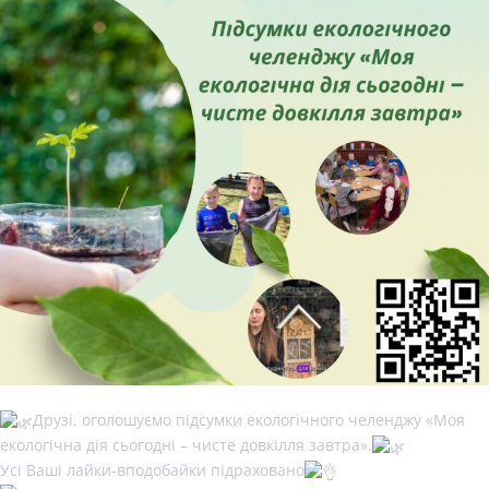
Друзі, оголошуємо підсумки екологічного челенджу «Моя
екологічна дія сьогодні – чисте довкілля завтра».
Усі Ваші лайки-вподобайки підраховано