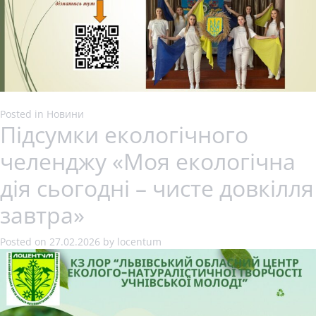
Posted in
Новини
Підсумки екологічного
челенджу «Моя екологічна
дія сьогодні – чисте довкілля
завтра»
Posted on
27.02.2026
by
locentum