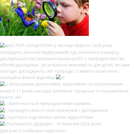
КЗ ЛОР «ЛОЦЕНТУМ» у лютому–березні 2026 року
проводить заочний (відбірковий) тур обласного конкурсу
дослідницько-експериментальних робіт з природознавства
«Юний дослідник». Це унікальна можливість для дітей, які вже
сьогодні досліджують світ природи, ставлять запитання і
знаходять власні відповіді.
Запрошуємо допитливих, креативних та наполегливих
учнів 9-11 років закладів загальної середньої та позашкільної
освіти, які:
захоплюються природничими науками;
проводять власні спостереження і дослідження;
прагнуть поділитися своїми відкриттями.
Поспішайте! Дедлайн – 16 березня 2026 року!
Для участі необхідно надіслати: