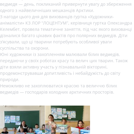
ведмедя — день, покликаний привернути увагу до збереження
одного з найвеличніших мешканців Арктики.
З нагоди цього дня для вихованців гуртка «Художники-
анімалісти» КЗ ЛОР “ЛОЦЕНТУМ”, керівниця гуртка Олександра
Келембет, провела тематичне заняття, під час якого вихованці
дізналися багато цікавих фактів про полярних ведмедів. Діти
з’ясували, що ці тварини потребують особливої уваги
суспільства та охорони.
Юні художники із захопленням малювали білих ведмедів,
передаючи у своїх роботах красу та велич цих тварин. Також
діти взяли активну участь у пізнавальній вікторині,
продемонструвавши допитливість і небайдужість до світу
природи.
Неможливо не захоплюватися красою та величчю білих
ведмедів — господарів холодних арктичних просторів.