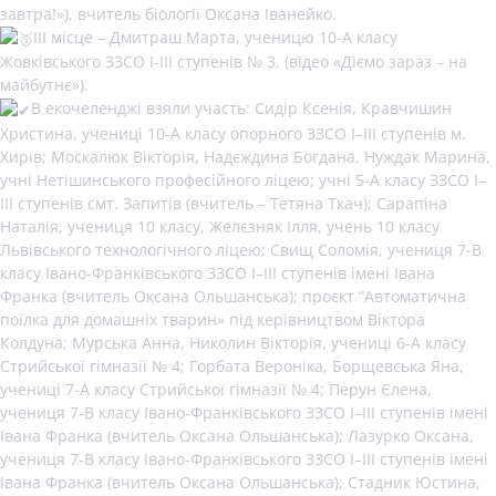
завтра!»), вчитель біології Оксана Іванейко.
ІІІ місце – Дмитраш Марта, ученицю 10-А класу
Жовківського ЗЗСО I-III ступенів № 3, (відео «Діємо зараз – на
майбутнє»).
В екочеленджі взяли участь: Сидір Ксенія, Кравчишин
Христина, учениці 10-А класу опорного ЗЗСО І–ІІІ ступенів м.
Хирів; Москалюк Вікторія, Надєждина Богдана, Нуждак Марина,
учні Нетішинського професійного ліцею; учні 5-А класу ЗЗСО І–
ІІІ ступенів смт. Запитів (вчитель – Тетяна Ткач); Сарапіна
Наталія, учениця 10 класу, Желєзняк Ілля, учень 10 класу
Львівського технологічного ліцею; Свищ Соломія, учениця 7-В
класу Івано-Франківського ЗЗСО І–ІІІ ступенів імені Івана
Франка (вчитель Оксана Ольшанська); проєкт “Автоматична
поїлка для домашніх тварин» під керівництвом Віктора
Колдуна; Мурська Анна, Николин Вікторія, учениці 6-А класу
Стрийської гімназії № 4; Горбата Вероніка, Борщевська Яна,
учениці 7-А класу Стрийської гімназії № 4; Перун Єлена,
учениця 7-В класу Івано-Франківського ЗЗСО І–ІІІ ступенів імені
Івана Франка (вчитель Оксана Ольшанська); Лазурко Оксана,
учениця 7-В класу Івано-Франківського ЗЗСО І–ІІІ ступенів імені
Івана Франка (вчитель Оксана Ольшанська); Стадник Юстина,