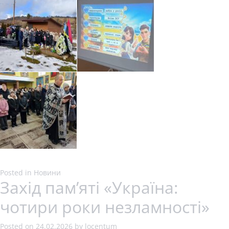
Posted in
Новини
Захід пам’яті «Україна:
чотири роки незламності»
Posted on
24.02.2026
by
locentum