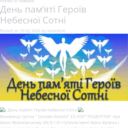
Posted in
Новини
День памʼяті Героїв
Небесної Сотні
Posted on
20.02.2026
by
locentum
День памʼяті Героїв Небесної Сотні
Вихованці гуртка ” Основи біології” КЗ ЛОР “ЛОЦЕНТУМ” при
Івано-Франківському ЗЗСО І-ІІІ ступенів імені Івана Франка (