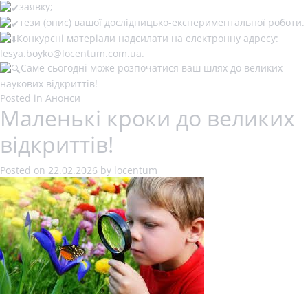
заявку;
тези (опис) вашої дослідницько-експериментальної роботи.
Конкурсні матеріали надсилати на електронну адресу:
lesya.boyko@locentum.com.ua.
Саме сьогодні може розпочатися ваш шлях до великих
наукових відкриттів!
Posted in
Анонси
Маленькі кроки до великих
відкриттів!
Posted on
22.02.2026
by
locentum