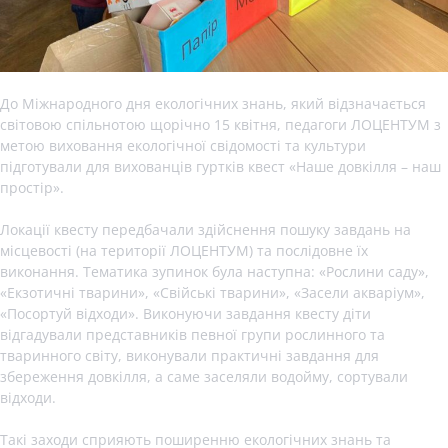
До Міжнародного дня екологічних знань, який відзначається
світовою спільнотою щорічно 15 квітня, педагоги ЛОЦЕНТУМ з
метою виховання екологічної свідомості та культури
підготували для вихованців гуртків квест «Наше довкілля – наш
простір».
Локації квесту передбачали здійснення пошуку завдань на
місцевості (на території ЛОЦЕНТУМ) та послідовне їх
виконання. Тематика зупинок була наступна: «Рослини саду»,
«Екзотичні тварини», «Свійські тварини», «Засели акваріум»,
«Посортуй відходи». Виконуючи завдання квесту діти
відгадували представників певної групи рослинного та
тваринного світу, виконували практичні завдання для
збереження довкілля, а саме заселяли водойму, сортували
відходи.
Такі заходи сприяють поширенню екологічних знань та