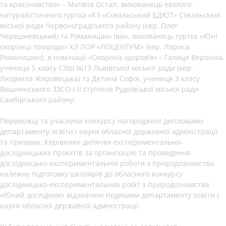
та краєзнавство» – Матвіїв Остап, вихованець еколого-
натуралістичного гуртка «КЗ «Сокальський БДЮТ» Сокальської
міської ради Червоноградського району (кер. Олег
Черешневський) та Романишин Іван, вихованець гуртка «Юні
охоронці природи» КЗ ЛОР «ЛОЦЕНТУМ» (кер. Лариса
Романишин); в номінації «Охорона здоров’я» – Галиця Вероніка,
учениця 5 класу СЗШ №13 Львівської міської ради (кер.
Людмила Жировецька) та Детина Софія, учениця 3 класу
Вишнянського ЗЗСО І-ІІ ступенів Рудківської міської ради
Самбірського району.
Переможці та учасники конкурсу нагороджені дипломами
департаменту освіти і науки обласної державної адміністрації
та призами. Керівники дитячих експериментально-
дослідницьких проєктів за організацію та проведення
дослідницько-експериментальної роботи з природознавства,
належну підготовку школярів до обласного конкурсу
дослідницько-експериментальних робіт з природознавства
«Юний дослідник» відзначені подяками департаменту освіти і
науки обласної державної адміністрації.