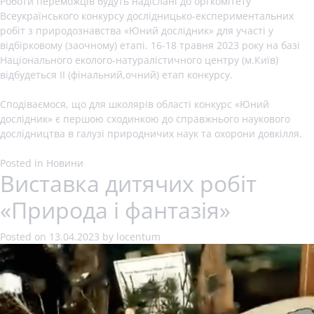
Роботи переможців будуть надіслані до оргкомітету
Всеукраїнського конкурсу дослідницько-експериментальних
робіт з природознавства «Юний дослідник» для участі у
відбірковому (заочному) етапі. 16-18 травня 2023 року на базі
Національного еколого-натуралістичного центру (м.Київ)
відбудеться ІІ (фінальний,очний) етап конкурсу.
Сподіваємося, що для школярів області конкурс «Юний
дослідник» є першою сходинкою до справжнього наукового
дослідництва в галузі природничих наук та охорони довкілля.
Posted in
Новини
Виставка дитячих робіт
«Природа і фантазія»
Posted on
13.04.2023
by
locentum