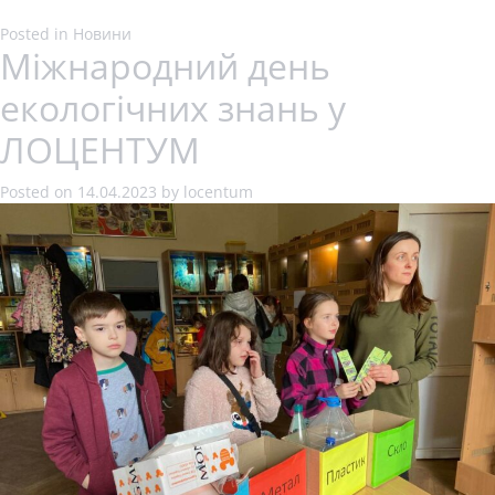
Posted in
Новини
Міжнародний день
екологічних знань у
ЛОЦЕНТУМ
Posted on
14.04.2023
by
locentum