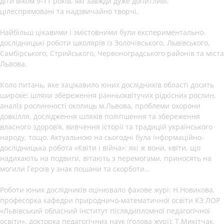
діти віком 9-11 років, які завжди дуже допитливі,
цілеспрямовані та надзвичайно творчі.
Найбільш цікавими і змістовними були експериментально-
дослідницькі роботи школярів із Золочівського, Львівського,
Самбірського, Стрийського, Червоноградського районів та міста
Львова.
Коло питань, яке зацікавило юних дослідників області досить
широке: шляхи збереження ранньоквітучих рідкісних рослин,
аналіз рослинності околиць м.Львова, проблеми охорони
довкілля, дослідження шляхів поліпшення та збереження
власного здоров’я, вивчення історії та традицій українського
народу, тощо. Актуальною на сьогодні була інформаційно-
дослідницька робота «Квіти і війна»: які ж вони, квіти, що
надихають на подвиги, вітають з перемогами, приносять на
могили Героїв у знак пошани та скорботи…
Роботи юних дослідників оцінювало фахове журі: Н.Новикова,
професорка кафедри природничо-математичної освіти КЗ ЛОР
«Львівський обласний інститут післядипломної педагогічної
освіти», докторка педагогічних наук (голова журі); Т.Микітчак,