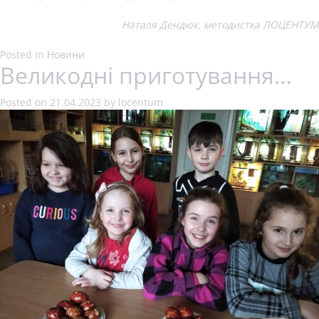
Наталя Дендюк, методистка ЛОЦЕНТУМ
Posted in
Новини
Великодні приготування…
Posted on
21.04.2023
by
locentum