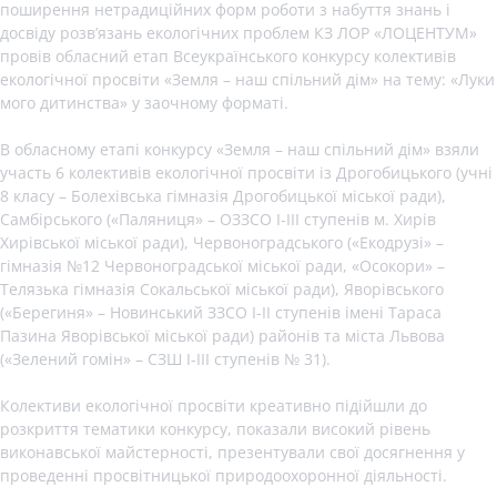
поширення нетрадиційних форм роботи з набуття знань і
досвіду розв’язань екологічних проблем КЗ ЛОР «ЛОЦЕНТУМ»
провів обласний етап Всеукраїнського конкурсу колективів
екологічної просвіти «Земля – наш спільний дім» на тему: «Луки
мого дитинства» у заочному форматі.
В обласному етапі конкурсу «Земля – наш спільний дім» взяли
участь 6 колективів екологічної просвіти із Дрогобицького (учні
8 класу – Болехівська гімназія Дрогобицької міської ради),
Самбірського («Паляниця» – ОЗЗСО І-ІІІ ступенів м. Хирів
Хирівської міської ради), Червоноградського («Екодрузі» –
гімназія №12 Червоноградської міської ради, «Осокори» –
Телязька гімназія Сокальської міської ради), Яворівського
(«Берегиня» – Новинський ЗЗСО I-II ступенів імені Тараса
Пазина Яворівської міської ради) районів та міста Львова
(«Зелений гомін» – СЗШ І-ІІІ ступенів № 31).
Колективи екологічної просвіти креативно підійшли до
розкриття тематики конкурсу, показали високий рівень
виконавської майстерності, презентували свої досягнення у
проведенні просвітницької природоохоронної діяльності.