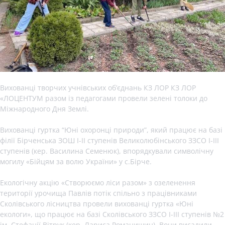
Вихованці творчих учнівських об’єднань КЗ ЛОР КЗ ЛОР
«ЛОЦЕНТУМ разом із педагогами провели зелені толоки до
Міжнародного Дня Землі.
Вихованці гуртка “Юні охоронці природи”, який працює на базі
філії Бірченська ЗОШ І-ІІ ступенів Великолюбінського ЗЗСО І-ІІІ
ступенів (кер. Василина Семенюк), впорядкували символічну
могилу «Бійцям за волю України» у с.Бірче.
Екологічну акцію «Створюємо ліси разом» з озеленення
території урочища Павлів потік спільно з працівниками
Сколівського лісництва провели вихованці гуртка «Юні
екологи», що працює на базі Сколівського ЗЗСО І-ІІІ ступенів №2
ім. Стефанії Вітрук (кер. Лариса Романишин). Вони висадили