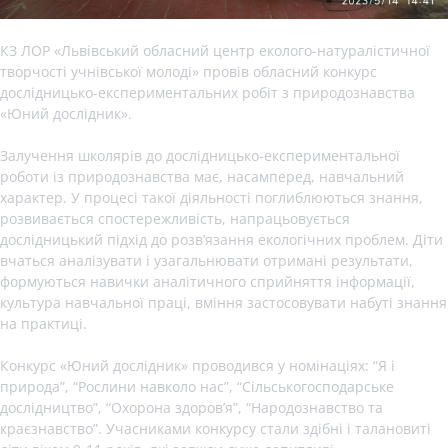
КЗ ЛОР «Львівський обласний центр еколого-натуралістичної
творчості учнівської молоді» провів обласний конкурс
дослідницько-експериментальних робіт з природознавства
«Юний дослідник».
Залучення школярів до дослідницько-експериментальної
роботи із природознавства має, насамперед, навчальний
характер. У процесі такої діяльності поглиблюються знання,
розвивається спостережливість, напрацьовується
дослідницький підхід до розв’язання екологічних проблем. Діти
вчаться аналізувати і узагальнювати отримані результати,
формуються навички аналітичного сприйняття інформації,
культура навчальної праці, вміння застосовувати набуті знання
на практиці.
Конкурс «Юний дослідник» проводився у номінаціях: “Я і
природа”, “Рослини навколо нас”, “Сільськогосподарське
дослідництво”, “Охорона здоров’я”, “Народознавство та
краєзнавство”. Учасниками конкурсу стали здібні і талановиті