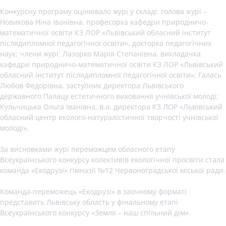
Конкурсну програму оцінювало журі у складі: голова журі –
Новикова Ніна Іванівна, професорка кафедри природничо-
математичної освіти КЗ ЛОР «Львівський обласний інститут
післядипломної педагогічної освіти», докторка педагогічних
наук; члени журі: Лазорко Марія Степанівна, викладачка
кафедри природничо-математичної освіти КЗ ЛОР «Львівський
обласний інститут післядипломної педагогічної освіти»; Галась
Любов Федорівна, заступник директора Львівського
державного Палацу естетичного виховання учнівської молоді;
Кульчицька Ольга Іванівна, в.о. директора КЗ ЛОР «Львівський
обласний центр еколого-натуралістичної творчості учнівської
молоді».
За висновками журі переможцем обласного етапу
Всеукраїнського конкурсу колективів екологічної просвіти стала
команда «Екодрузі» гімназії №12 Червоноградської міської ради.
Команда-переможець «Екодрузі» в заочному форматі
представить Львівську область у фінальному етапі
Всеукраїнського конкурсу «Земля – наш спільний дім».