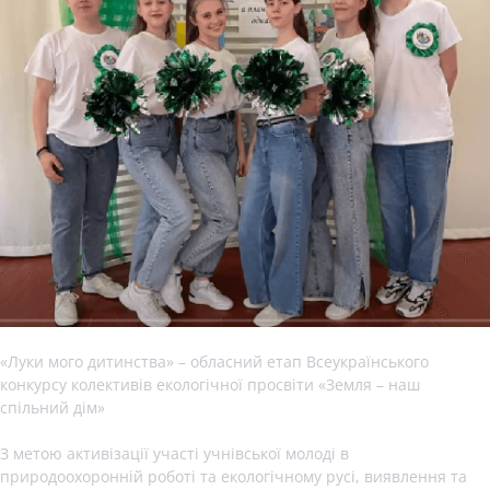
«Луки мого дитинства» – обласний етап Всеукраїнського
конкурсу колективів екологічної просвіти «Земля – наш
спільний дім»
З метою активізації участі учнівської молоді в
природоохоронній роботі та екологічному русі, виявлення та