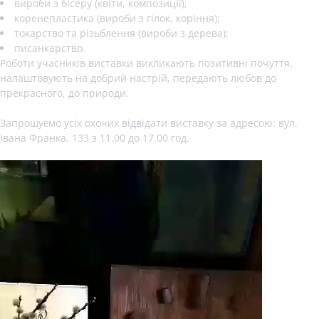
вироби з бісеру (квіти, композиції);
коренепластика (вироби з гілок, коріння);
токарство та різьблення (вироби з дерева);
писанкарство.
Роботи учасників виставки викликають позитивні почуття,
налаштовують на добрий настрій, передають любов до
прекрасного, до природи.
Запрошуємо усіх охочих відвідати виставку за адресою: вул.
Івана Франка, 133 з 11.00 до 17.00 год.