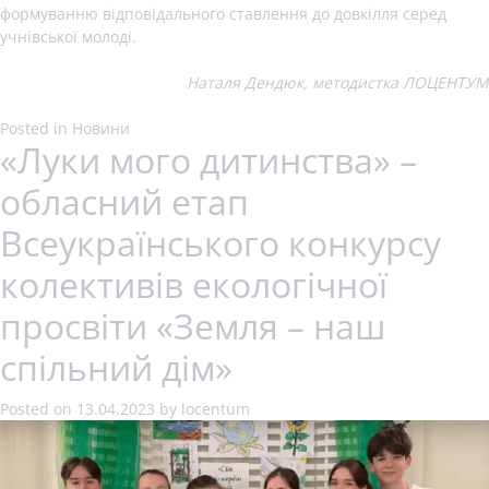
формуванню відповідального ставлення до довкілля серед
учнівської молоді.
Наталя Дендюк, методистка ЛОЦЕНТУМ
Posted in
Новини
«Луки мого дитинства» –
обласний етап
Всеукраїнського конкурсу
колективів екологічної
просвіти «Земля – наш
спільний дім»
Posted on
13.04.2023
by
locentum