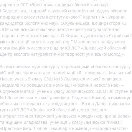
директор РЛП «Знесіння», кандидат біологічних наук;
І.Беднарська, старший науковий співробітник відділу охорони
природних екосистем Інституту екології Карпат НАН України,
кандидатка біологічних наук, О.Кульчицька, в.о.директора КЗ
ЛОР «Львівський обласний центр еколого-натуралістичної
творчості учнівської молоді»; О.Кирилів, директорка Стрийської
міської станції юних натуралістів; Г.Матющенко, завідувачка
організаційно-масового відділу КЗ ЛОР «Львівський обласний
центр еколого-натуралістичної творчості учнівської молоді».
За висновками журі конкурсу переможцями обласного конкурсу
«Юний дослідник» стали: в номінації «Я і природа» – Мальський
Назар, учень 5 класу СЗШ №13 Львівської міської ради (кер.
Людмила Жировецька); в номінації «Рослини навколо нас» –
Єргуньов Матвій, учень 2 класу Золочівського ЗЗСО І-ІІІ ступенів
№1 Золочівської міської ради (кер. Людмила Бохна); в номінації
«Сільськогосподарське дослідництво» – Возна Дарія, вихованка
гуртка КЗ ЛОР «Львівський обласний центр еколого-
натуралістичної творчості учнівської молоді» (кер. Ірина Валах)
та Яцишин Владислава, учениця 5 класу Львівської гімназії
«Престиж» (кер. Любов Галайба); в номінації «Народознавство