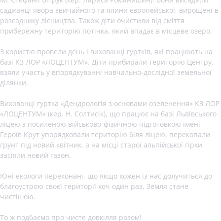
саджанці явора звичайного та ялини європейської, вирощені в
розсаднику лісництва. Також діти очистили від сміття
прибережну територію потічка, який впадає в місцеве озеро.
З користю провели день і вихованці гуртків, які працюють на
базі КЗ ЛОР «ЛОЦЕНТУМ». Діти прибирали територію Центру,
взяли участь у впорядкуванні навчально-дослідної земельної
ділянки.
Вихованці гуртка «Дендрологія з основами озеленення» КЗ ЛОР
«ЛОЦЕНТУМ» (кер. Н. Солтисік), що працює на базі Львівського
ліцею з посиленою військово-фізичною підготовкою імені
Героїв Крут упорядковали територію біля ліцею, перекопали
грунт під новий квітник, а на місці старої альпійської гірки
засіяли новий газон.
Юні екологи переконані, що якщо кожен із нас долучиться до
благоустрою своєї території хоч один раз, Земля стане
чистішою.
То ж подбаємо про чисте довкілля разом!