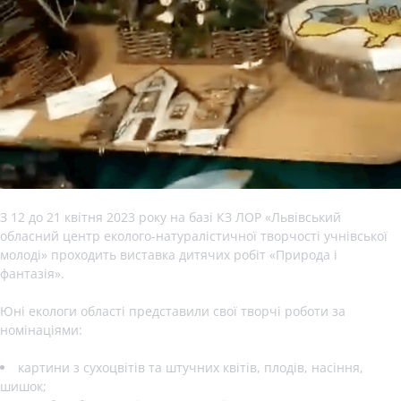
З 12 до 21 квітня 2023 року на базі КЗ ЛОР «Львівський
обласний центр еколого-натуралістичної творчості учнівської
молоді» проходить виставка дитячих робіт «Природа і
фантазія».
Юні екологи області представили свої творчі роботи за
номінаціями:
картини з сухоцвітів та штучних квітів, плодів, насіння,
шишок;