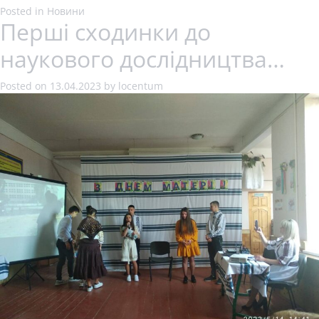
Posted in
Новини
Перші сходинки до
наукового дослідництва…
Posted on
13.04.2023
by
locentum