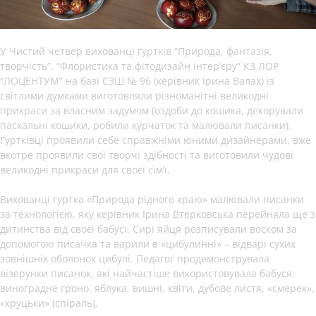
У Чистий четвер вихованці гуртків “Природа, фантазія,
творчість”, “Флористика та фітодизайн інтер’єру” КЗ ЛОР
“ЛОЦЕНТУМ” на базі СЗШ № 96 (керівник Ірина Валах) із
світлими думками виготовляли різноманітні великодні
прикраси за власним задумом (оздоби до кошика, декорували
пасхальні кошики, робили курчаток та малювали писанки).
Гуртківці проявили себе справжніми юними дизайнерами, вже
вкотре проявили свої творчі здібності та виготовили чудові
великодні прикраси для своєї сім’ї.
Вихованці гуртка «Природа рідного краю» малювали писанки
за технологією, яку керівник Ірина Втерковська перейняла ще з
дитинства від своєї бабусі. Сирі яйця розписували воском за
допомогою писачка та варили в «цибулинні» – відварі сухих
зовнішніх оболонок цибулі. Педагог продемонструвала
візерунки писанок, які найчастіше використовувала бабуся:
виноградне гроно, яблука, вишні, квіти, дубове листя, «смерек»,
«круцьки» (спіраль).