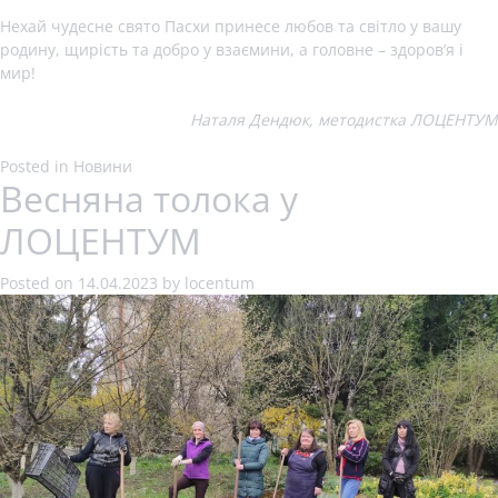
Нехай чудесне свято Пасхи принесе любов та світло у вашу
родину, щирість та добро у взаємини, а головне – здоров’я і
мир!
Наталя Дендюк, методистка ЛОЦЕНТУМ
Posted in
Новини
Весняна толока у
ЛОЦЕНТУМ
Posted on
14.04.2023
by
locentum