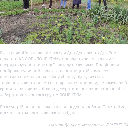
Вже традиційно навесні з нагоди Дня Довкілля та Дня Землі
педагоги КЗ ЛОР «ЛОЦЕНТУМ» проводять зелені толоки з
впорядковування території закладу після зими. Працівники
прибрали вуличний зоолого-тваринницький комплекс,
очистили навчально-дослідну ділянку від сухих гілок,
торішнього листя та сміття, підрізали чагарники, сформували їх
крони та висадили квітково-декоративні рослини, вирощені в
лабораторії закритого грунту ЛОЦЕНТУМ.
Благоустрій це не разова акція, а щоденна робота. Пам’ятаймо,
що чистота залежить виключно від нас!
Наталя Дендюк, методистка ЛОЦЕНТУМ