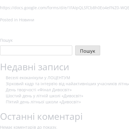
https://docs.google.com/forms/d/e/1FAIpQLSfCb8h0Eo4eFNZ0-W
Posted in
Новини
Пошук
Пошук
Недавні записи
Веселі екоканікули у ЛОЦЕНТУМ
Зірковий кадр та інтерв’ю від найактивніших учасників літнь
День творчості «Фінал Дивосвіт»
Шостий день у літній школі «Дивосвіт»
П’ятий день літньої школи «Дивосвіт»
Останні коментарі
Немає коментарів до показу.