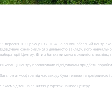
11 вересня 2022 року у КЗ ЛОР «Львівський обласний центр екол
Відвідувачі ознайомилися з діяльністю закладу, його навчально
лабораторії Центру. Діти з батьками мали можливість поспілку
Вихованці Центру пропонували відвідувачам придбати поробки,
Загалом атмосфера під час заходу була теплою та довірливою
Чекаємо дітей на заняттях у гуртках нашого Центру.