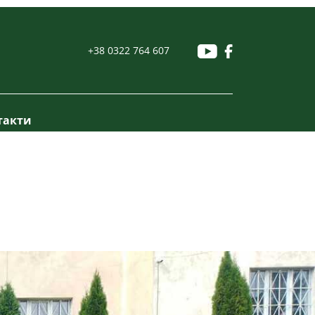
+38 0322 764 607
такти