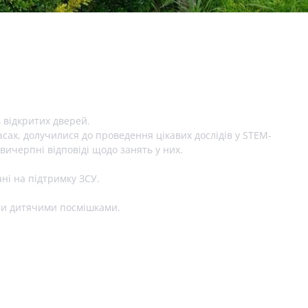
 відкритих дверей.
сах, долучилися до проведення цікавих дослідів у STEM-
вичерпні відповіді щодо занять у них.
ні на підтримку ЗСУ.
ими дитячими посмішками.