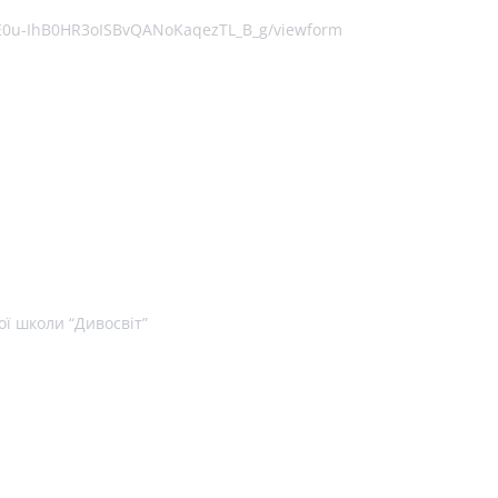
QE0u-IhB0HR3oISBvQANoKaqezTL_B_g/viewform
ої школи “Дивосвіт”