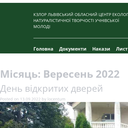
Skip
to
КЗЛОР ЛЬВІВСЬКИЙ ОБЛАСНИЙ ЦЕНТР ЕКОЛОГ
content
НАТУРАЛІСТИЧНОЇ ТВОРЧОСТІ УЧНІВСЬКОЇ
МОЛОДІ
Головна
Документи
Накази
Лис
Місяць:
Вересень 2022
День відкритих дверей
Posted on
13.09.2022
by
locentum