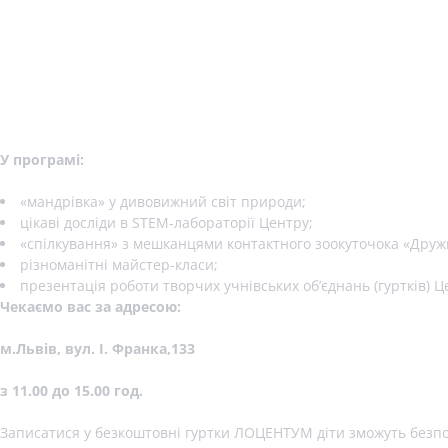
У програмі:
«мандрівка» у дивовижний світ природи;
цікаві досліди в STEM-лабораторії Центру;
«спілкування» з мешканцями контактного зоокуточока «Дружн
різноманітні майстер-класи;
презентація роботи творчих учнівських об’єднань (гуртків) Ц
Чекаємо вас за адресою:
м.Львів, вул. І. Франка,133
з 11.00 до 15.00 год.
Записатися у безкоштовні гуртки ЛОЦЕНТУМ діти зможуть безпо