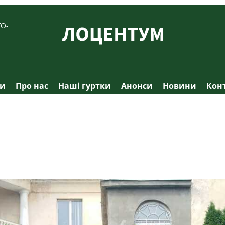
О-
ти
Про нас
Наші гуртки
Анонси
Новини
Кон