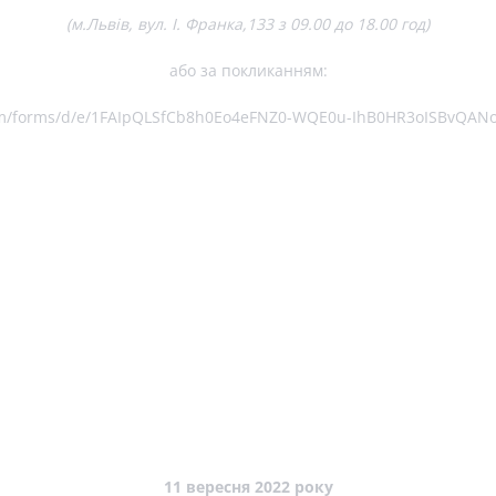
(м.Львів, вул. І. Франка,133 з 09.00 до 18.00 год)
або за покликанням:
com/forms/d/e/1FAIpQLSfCb8h0Eo4eFNZ0-WQE0u-IhB0HR3oISBvQAN
11 вересня 2022 року