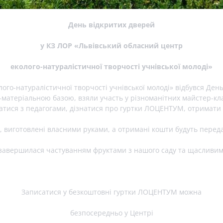
День відкритих дверей
у КЗ ЛОР «Львівський обласний центр
еколого-натуралістичної творчості учнівської молоді»
ого-натуралістичної творчості учнівської молоді» відбувся День
-матеріальною базою, взяли участь у різноманітних майстер-кла
ватися з педагогами, дізнатися про гуртки ЛОЦЕНТУМ, отримати 
 виготовлені власними руками, а отримані кошти будуть переда
 і завершилася частуванням фруктами з нашого саду та щаслив
Записатися у безкоштовні гуртки ЛОЦЕНТУМ можна
безпосередньо у Центрі